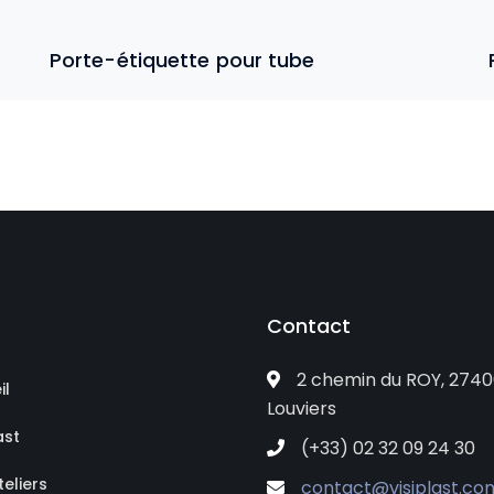
Porte-étiquette pour tube
Contact
2 chemin du ROY, 2740
il
Louviers
ast
(+33) 02 32 09 24 30
eliers
contact@visiplast.co