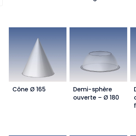
Cône Ø 165
Demi-sphère
ouverte – Ø 180