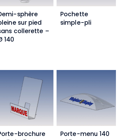
Demi-sphère
Pochette
pleine sur pied
simple-pli
sans collerette –
Ø 140
Porte-brochure
Porte-menu 140