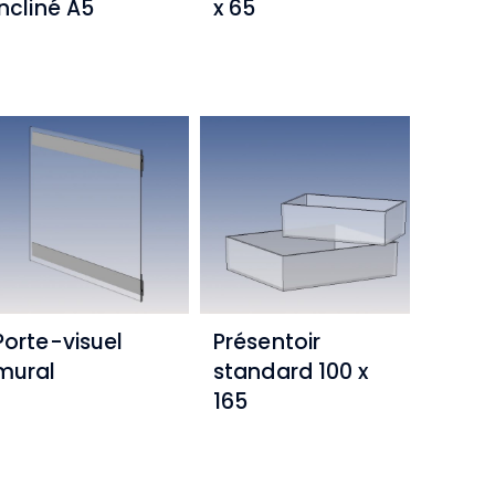
incliné A5
x 65
Porte-visuel
Présentoir
mural
standard 100 x
165