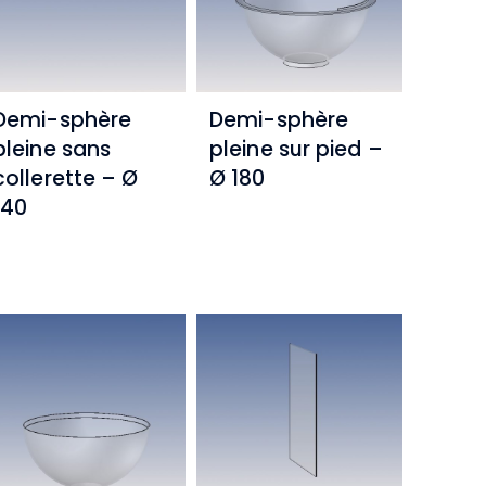
Demi-sphère
Demi-sphère
pleine sans
pleine sur pied –
collerette – Ø
Ø 180
140