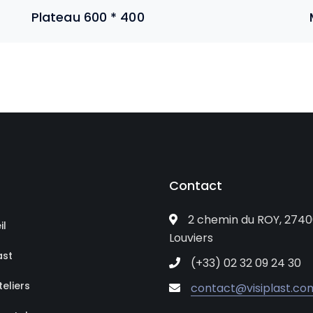
Plateau 600 * 400
Contact
2 chemin du ROY, 2740
il
Louviers
ast
(+33) 02 32 09 24 30
eliers
contact@visiplast.co